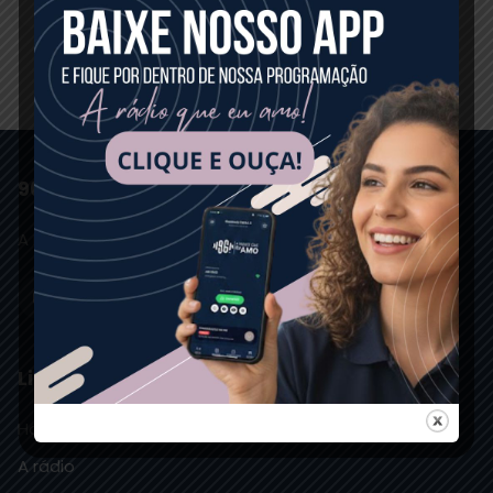
96 FM GUANAMBI
A RÁDIO QUE EU AMO
Links Rápidos
Home
A rádio