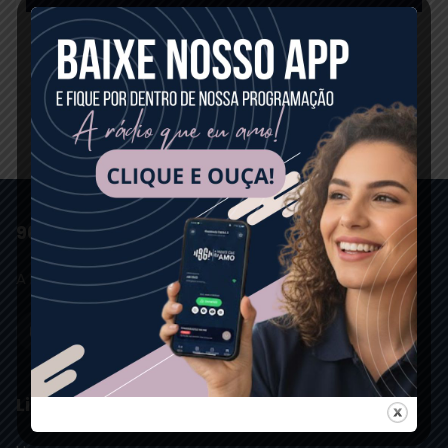
Horário:
13:00 às 14:00
Locutores:
Roberto Audi
96 FM GUANAMBI
A RÁDIO QUE EU AMO
Links Rápidos