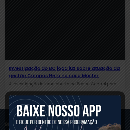
Investigação do BC joga luz sobre atuação da
gestão Campos Neto no caso Master
A investigação interna aberta no Banco Central para
apurar possíveis falhas no caso do Banco Master tem…
96 FM GUANAMBI