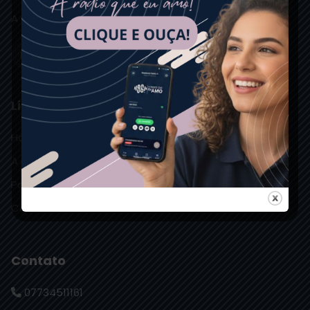
A RÁDIO QUE EU AMO
Links Rápidos
Home
A rádio
Política de privacidade
Contato
Contato
07734511161